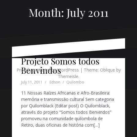
Month:
July 2011
Projeto Somos todos
Benvindos
Proudly powered by WordPress
|
Theme:
Oblique
by
Themeisle.
July 11, 2011
Edson
Quilombo
11 Nossas Raízes Africanas e Afro-Brasileira:
memória e transmissão cultural Sem categoria
por Quilomblack (Editar post) O Quilomblack,
através do projeto “Somos todos Benvindos”
promoveu na comunidade quilombola de
Retiro, duas oficinas de história com[…]