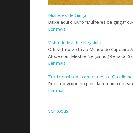
Mulheres de Ginga
Baixe aqui o Livro “Mulheres de ginga” qu
Ler mais
Visita de Mestre Neguinho
O Instituto Volta ao Mundo de Capoeira 
Afoxé com Mestre Neguinho (Reinaldo Sa
Ler mais
Tradicional roda com o mestre Claudio no
Roda do grupo no pier da Iemanja em Vit
Ler mais
Ver todas