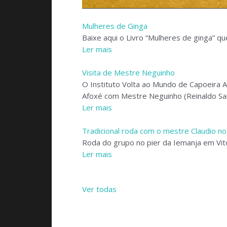
Mulheres de Ginga
Baixe aqui o Livro “Mulheres de ginga” qu
Ler mais
Visita de Mestre Neguinho
O Instituto Volta ao Mundo de Capoeira 
Afoxé com Mestre Neguinho (Reinaldo Sa
Ler mais
Tradicional roda com o mestre Claudio no
Roda do grupo no pier da Iemanja em Vit
Ler mais
Ver todas