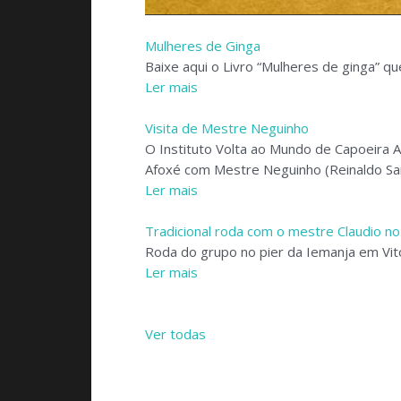
Mulheres de Ginga
Baixe aqui o Livro “Mulheres de ginga” qu
Ler mais
Visita de Mestre Neguinho
O Instituto Volta ao Mundo de Capoeira 
Afoxé com Mestre Neguinho (Reinaldo Sa
Ler mais
Tradicional roda com o mestre Claudio no
Roda do grupo no pier da Iemanja em Vit
Ler mais
Ver todas