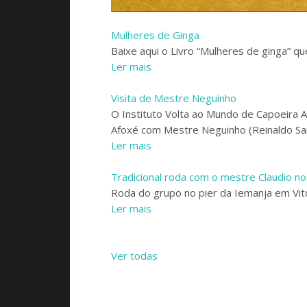
Mulheres de Ginga
Baixe aqui o Livro “Mulheres de ginga” qu
Ler mais
Visita de Mestre Neguinho
O Instituto Volta ao Mundo de Capoeira 
Afoxé com Mestre Neguinho (Reinaldo Sa
Ler mais
Tradicional roda com o mestre Claudio no
Roda do grupo no pier da Iemanja em Vit
Ler mais
Ver todas